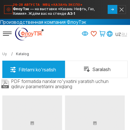
26–28 АВГУСТА · МВЦ «КАЗАНЬ ЭКСПО»
ФлоуТэк
— на выставке «Казань: Нефть, Газ,
Химия». Ждём вас на стенде
А3‑1
Производственная компания ФлоуТэк
Uy
Katalog
PDF formatida narxlar ro'yxatini yaratish uchun
qidiruv parametrlarini aniqlang