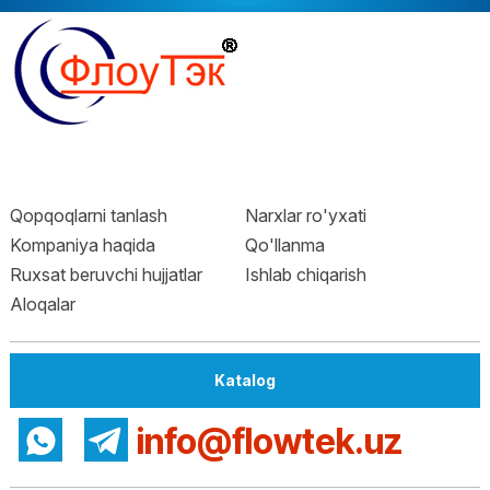
Qopqoqlarni tanlash
Narxlar ro'yxati
Kompaniya haqida
Qo'llanma
Ruxsat beruvchi hujjatlar
Ishlab chiqarish
Aloqalar
Katalog
info@flowtek.uz