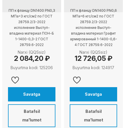
ПП к фланцу DN1400 PN0,3
ПП к фланцу DN1400 PN0,6
МПа=3 кгс/см2 по ГОСТ
МПа=6 кгс/см2 по ГОСТ
28759.2/3-2022
28759.2/3-2022
исполнение Выступ-
исполнение Выступ-
впадина материал ПОН-Б
впадина материал Графит
1-1400-0,3-2 ГОСТ
армированный 1-1400-0,6-
28759.6-2022
4 ГОСТ 28759.6-2022
Narxi (QQSsiz)
Narxi (QQSsiz)
2 084,20 ₽
12 726,05 ₽
Buyurtma kodi: 125206
Buyurtma kodi: 124917
Savatga
Savatga
Batafsil
Batafsil
ma'lumot
ma'lumot