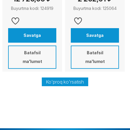
Buyurtma kodi: 124919
Buyurtma kodi: 125064
Savatga
Savatga
Batafsil
Batafsil
ma'lumot
ma'lumot
Ko'proq ko'rsatish