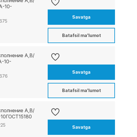
сполнение A,B/
А-10-
Savatga
5675
Batafsil ma'lumot
сполнение A,B/
А-10-
Savatga
5676
Batafsil ma'lumot
сполнение A,B/
-10ГОСТ15180
225
Savatga