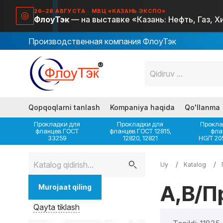
26–28 АВГУСТА · МВЦ «КАЗАНЬ ЭКСПО»
ФлоуТэк
— на выставке «Казань: Нефть, Газ, 
Производственная компания ФлоуТэк
Qopqoqlarni tanlash
Kompaniya haqida
Qo'llanma
Прокладки для
Прокладки для
Прокла
фланцев ГОСТ
фланцев ГОСТ 12815,
фла
33259
12820, 12821
HG/T 20
Uy
Katalog
A,B/П
Murojaat qiling
Qayta tiklash