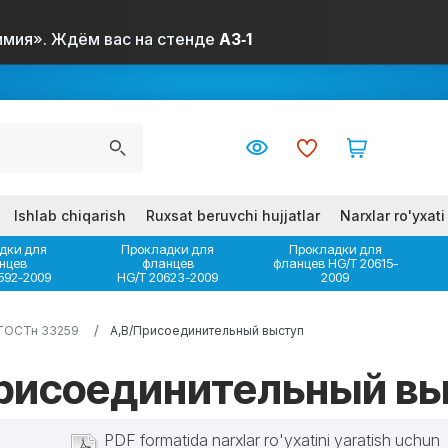
Химия». Ждём вас на стенде
А3‑1
Ishlab chiqarish
Ruxsat beruvchi hujjatlar
Narxlar ro'yxati
дки для
Прокладки для
Прокладки для
нцев
фланцев
фланцев HG/T 20615-
592-2009
HG/T 20623-2009
2009
ГОСТн 33259
A,B/Присоединительный выступ
рисоединительный вы
PDF formatida narxlar ro'yxatini yaratish uchun