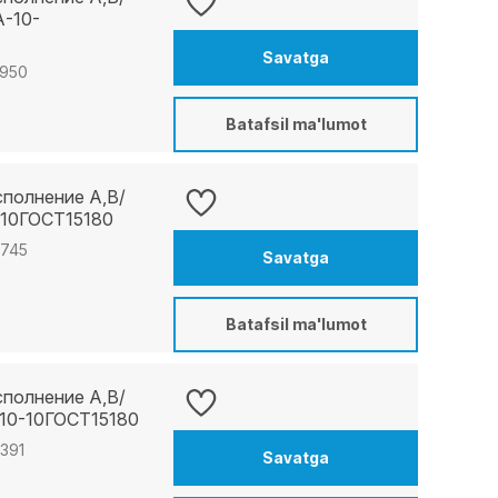
А-10-
Savatga
5950
Batafsil ma'lumot
сполнение A,B/
-10ГОСТ15180
0745
Savatga
Batafsil ma'lumot
сполнение A,B/
10-10ГОСТ15180
8391
Savatga