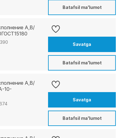
Batafsil ma'lumot
сполнение A,B/
0ГОСТ15180
8390
Savatga
Batafsil ma'lumot
сполнение A,B/
А-10-
Savatga
5674
Batafsil ma'lumot