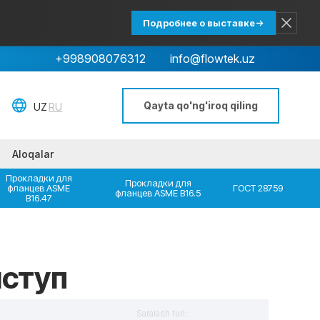
Подробнее о выставке
+998908076312
info@flowtek.uz
Qayta qo'ng'iroq qiling
Aloqalar
Прокладки для
Прокладки для
фланцев ASME
ГОСТ 28759
фланцев ASME B16.5
B16.47
ступ
Saralash turi::