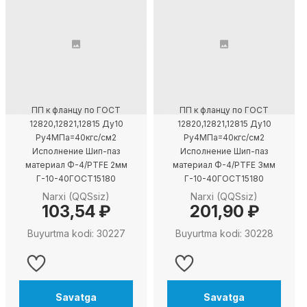
ПП к фланцу по ГОСТ
ПП к фланцу по ГОСТ
12820,12821,12815 Ду10
12820,12821,12815 Ду10
Ру4МПа=40кгс/см2
Ру4МПа=40кгс/см2
Исполнение Шип-паз
Исполнение Шип-паз
материал Ф-4/PTFE 2мм
материал Ф-4/PTFE 3мм
Г-10-40ГОСТ15180
Г-10-40ГОСТ15180
Narxi (QQSsiz)
Narxi (QQSsiz)
103,54 ₽
201,90 ₽
Buyurtma kodi: 30227
Buyurtma kodi: 30228
Savatga
Savatga