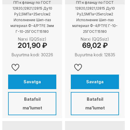
ПП к фланцу по ГОСТ
ПП к фланцу по ГОСТ
12820,12821,12815 Ду10
12820,12821,12815 Ду10
Ру2,5МПа=25кгс/см2
Ру2,5МПа=25кгс/см2
Исполнение Шип-паз
Исполнение Шип-паз
материал Ф-4/PTFE 3мм
материал Ф-4/PTFE Г-10-
Г-10-25ГОСТ15180
25ГОСТ15180
Narxi (QQSsiz)
Narxi (QQSsiz)
201,90 ₽
69,02 ₽
Buyurtma kodi: 30226
Buyurtma kodi: 12835
Savatga
Savatga
Batafsil
Batafsil
ma'lumot
ma'lumot