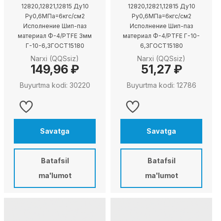
12820,12821,12815 Ду10
12820,12821,12815 Ду10
Ру0,6МПа=6кгс/см2
Ру0,6МПа=6кгс/см2
Исполнение Шип-паз
Исполнение Шип-паз
материал Ф-4/PTFE 3мм
материал Ф-4/PTFE Г-10-
Г-10-6,3ГОСТ15180
6,3ГОСТ15180
Narxi (QQSsiz)
Narxi (QQSsiz)
149,96 ₽
51,27 ₽
Buyurtma kodi: 30220
Buyurtma kodi: 12786
Savatga
Savatga
Batafsil
Batafsil
ma'lumot
ma'lumot