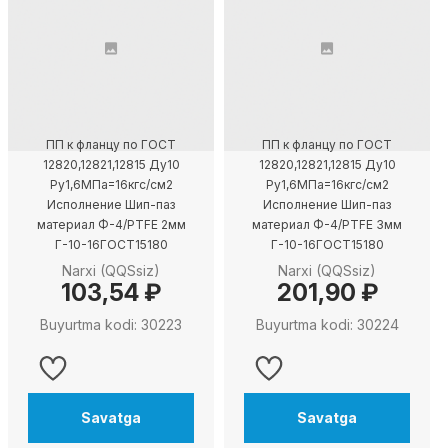
ПП к фланцу по ГОСТ
ПП к фланцу по ГОСТ
12820,12821,12815 Ду10
12820,12821,12815 Ду10
Ру1,6МПа=16кгс/см2
Ру1,6МПа=16кгс/см2
Исполнение Шип-паз
Исполнение Шип-паз
материал Ф-4/PTFE 2мм
материал Ф-4/PTFE 3мм
Г-10-16ГОСТ15180
Г-10-16ГОСТ15180
Narxi (QQSsiz)
Narxi (QQSsiz)
103,54 ₽
201,90 ₽
Buyurtma kodi: 30223
Buyurtma kodi: 30224
Savatga
Savatga