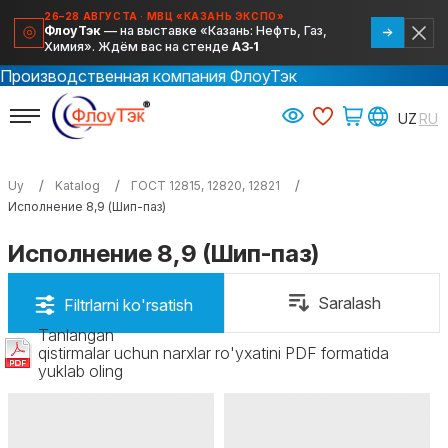
26–28 АВГУСТА · МВЦ «КАЗАНЬ ЭКСПО»
ФлоуТэк
— на выставке «Казань: Нефть, Газ,
Химия». Ждём вас на стенде
А3‑1
Производственная компания ФлоуТэк
Uy
Katalog
ГОСТ 12815, 12820, 12821
Исполнение 8,9 (Шип-паз)
Исполнение 8,9 (Шип-паз)
Tanlangan
qistirmalar uchun narxlar ro'yxatini PDF formatida
yuklab oling