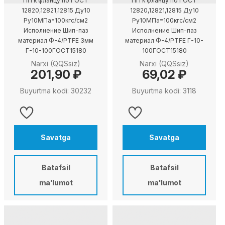
ПП к фланцу по ГОСТ
ПП к фланцу по ГОСТ
12820,12821,12815 Ду10
12820,12821,12815 Ду10
Ру10МПа=100кгс/см2
Ру10МПа=100кгс/см2
Исполнение Шип-паз
Исполнение Шип-паз
материал Ф-4/PTFE 3мм
материал Ф-4/PTFE Г-10-
Г-10-100ГОСТ15180
100ГОСТ15180
Narxi (QQSsiz)
Narxi (QQSsiz)
201,90 ₽
69,02 ₽
Buyurtma kodi: 30232
Buyurtma kodi: 3118
Savatga
Savatga
Batafsil
Batafsil
ma'lumot
ma'lumot