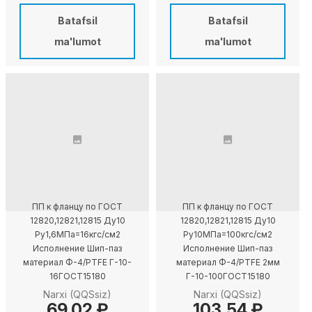
Batafsil
Batafsil
ma'lumot
ma'lumot
ПП к фланцу по ГОСТ
ПП к фланцу по ГОСТ
12820,12821,12815 Ду10
12820,12821,12815 Ду10
Ру1,6МПа=16кгс/см2
Ру10МПа=100кгс/см2
Исполнение Шип-паз
Исполнение Шип-паз
материал Ф-4/PTFE Г-10-
материал Ф-4/PTFE 2мм
16ГОСТ15180
Г-10-100ГОСТ15180
Narxi (QQSsiz)
Narxi (QQSsiz)
69,02 ₽
103,54 ₽