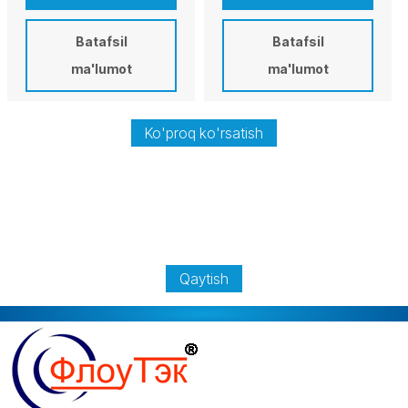
Batafsil
Batafsil
ma'lumot
ma'lumot
Ko'proq ko'rsatish
Qaytish