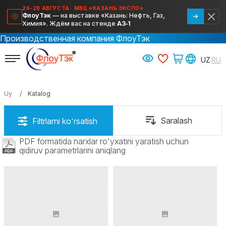
26–28 АВГУСТА · МВЦ «КАЗАНЬ ЭКСПО»
ФлоуТэк
— на выставке «Казань: Нефть, Газ,
Химия». Ждём вас на стенде
А3‑1
Производственная компания ФлоуТэк
Uy
Katalog
PDF formatida narxlar ro'yxatini yaratish uchun
qidiruv parametrlarini aniqlang