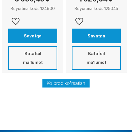
Buyurtma kodi: 124900
Buyurtma kodi: 125045
Savatga
Savatga
Batafsil
Batafsil
ma'lumot
ma'lumot
Ko'proq ko'rsatish