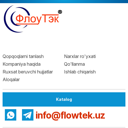
Qopqoqlarni tanlash
Narxlar ro'yxati
Kompaniya haqida
Qo'llanma
Ruxsat beruvchi hujjatlar
Ishlab chiqarish
Aloqalar
Katalog
info@flowtek.uz