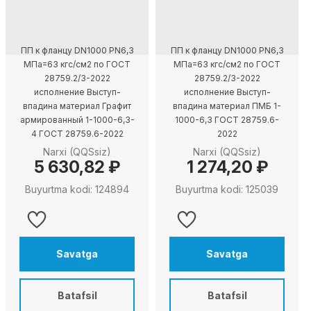
ПП к фланцу DN1000 PN6,3
ПП к фланцу DN1000 PN6,3
МПа=63 кгс/см2 по ГОСТ
МПа=63 кгс/см2 по ГОСТ
28759.2/3-2022
28759.2/3-2022
исполнение Выступ-
исполнение Выступ-
впадина материал Графит
впадина материал ПМБ 1-
армированный 1-1000-6,3-
1000-6,3 ГОСТ 28759.6-
4 ГОСТ 28759.6-2022
2022
Narxi (QQSsiz)
Narxi (QQSsiz)
5 630,82 ₽
1 274,20 ₽
Buyurtma kodi: 124894
Buyurtma kodi: 125039
Savatga
Savatga
Batafsil
Batafsil