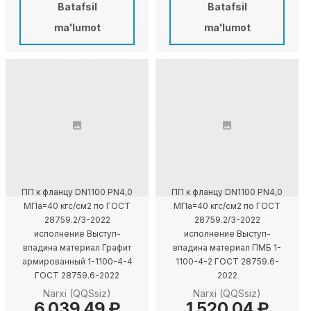
Batafsil
Batafsil
ma'lumot
ma'lumot
ПП к фланцу DN1100 PN4,0
ПП к фланцу DN1100 PN4,0
МПа=40 кгс/см2 по ГОСТ
МПа=40 кгс/см2 по ГОСТ
28759.2/3-2022
28759.2/3-2022
исполнение Выступ-
исполнение Выступ-
впадина материал Графит
впадина материал ПМБ 1-
армированный 1-1100-4-4
1100-4-2 ГОСТ 28759.6-
ГОСТ 28759.6-2022
2022
Narxi (QQSsiz)
Narxi (QQSsiz)
6 039,49 ₽
1 520,04 ₽