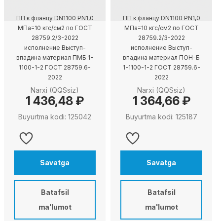
ПП к фланцу DN1100 PN1,0
ПП к фланцу DN1100 PN1,0
МПа=10 кгс/см2 по ГОСТ
МПа=10 кгс/см2 по ГОСТ
28759.2/3-2022
28759.2/3-2022
исполнение Выступ-
исполнение Выступ-
впадина материал ПМБ 1-
впадина материал ПОН-Б
1100-1-2 ГОСТ 28759.6-
1-1100-1-2 ГОСТ 28759.6-
2022
2022
Narxi (QQSsiz)
Narxi (QQSsiz)
1 436,48 ₽
1 364,66 ₽
Buyurtma kodi: 125042
Buyurtma kodi: 125187
Savatga
Savatga
Batafsil
Batafsil
ma'lumot
ma'lumot