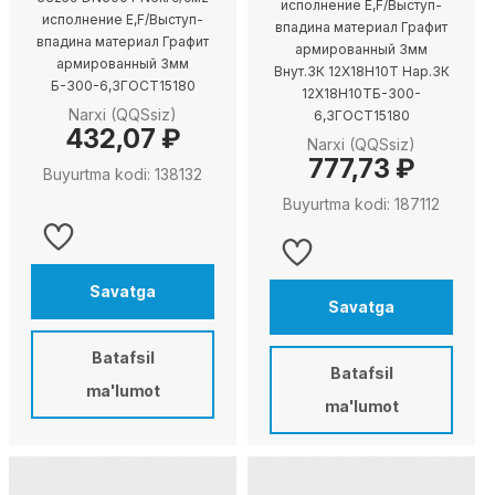
исполнение E,F/Выступ-
исполнение E,F/Выступ-
впадина материал Графит
впадина материал Графит
армированный 3мм
армированный 3мм
Внут.ЗК 12X18H10T Нар.ЗК
Б-300-6,3ГОСТ15180
12X18H10TБ-300-
Narxi (QQSsiz)
6,3ГОСТ15180
432,07 ₽
Narxi (QQSsiz)
777,73 ₽
Buyurtma kodi: 138132
Buyurtma kodi: 187112
Savatga
Savatga
Batafsil
Batafsil
ma'lumot
ma'lumot