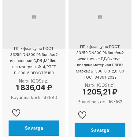
ПП к фланцу по ГОСТ
ПП к фланцу по ГОСТ
33259 DN300 PN6кгс/см2
33259 DN300 PN6кгс/см2
исполнение E,F/Выступ-
исполнение C,D/L,M/Шип-
впадина материал БЛПМ
паз материал Ф-4/PTFE
Марка2 Б-300-6,3-2,0-00
Г-300-6,3ГОСТ15180
ГОСТ34861-2022
Narxi (QQSsiz)
Narxi (QQSsiz)
1 836,04 ₽
1 205,21 ₽
Buyurtma kodi: 147980
Buyurtma kodi: 167162
Savatga
Savatga