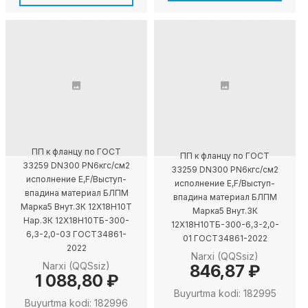
ПП к фланцу по ГОСТ
ПП к фланцу по ГОСТ
33259 DN300 PN6кгс/см2
33259 DN300 PN6кгс/см2
исполнение E,F/Выступ-
исполнение E,F/Выступ-
впадина материал БЛПМ
впадина материал БЛПМ
Марка5 Внут.ЗК 12X18H10T
Марка5 Внут.ЗК
Нар.ЗК 12X18H10TБ-300-
12X18H10TБ-300-6,3-2,0-
6,3-2,0-03 ГОСТ34861-
01 ГОСТ34861-2022
2022
Narxi (QQSsiz)
Narxi (QQSsiz)
846,87 ₽
1 088,80 ₽
Buyurtma kodi: 182995
Buyurtma kodi: 182996