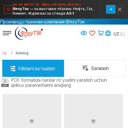
26–28 АВГУСТА · МВЦ «КАЗАНЬ ЭКСПО»
ФлоуТэк
— на выставке «Казань: Нефть, Газ,
Химия». Ждём вас на стенде
А3‑1
Производственная компания ФлоуТэк
Uy
Katalog
PDF formatida narxlar ro'yxatini yaratish uchun
qidiruv parametrlarini aniqlang