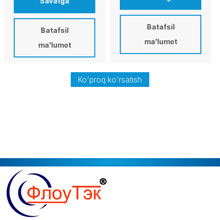
Savatga
Batafsil
Batafsil
ma'lumot
ma'lumot
Ko'proq ko'rsatish