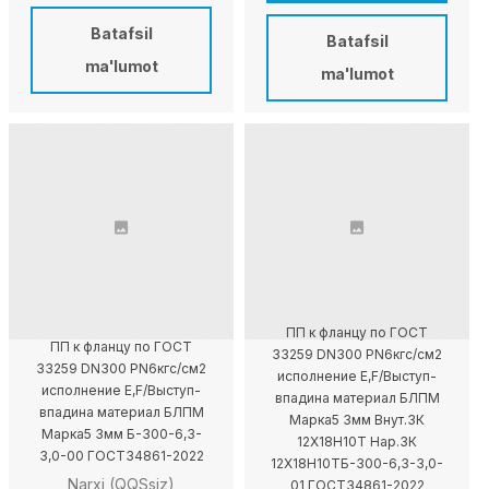
Batafsil
Batafsil
ma'lumot
ma'lumot
ПП к фланцу по ГОСТ
ПП к фланцу по ГОСТ
33259 DN300 PN6кгс/см2
33259 DN300 PN6кгс/см2
исполнение E,F/Выступ-
исполнение E,F/Выступ-
впадина материал БЛПМ
впадина материал БЛПМ
Марка5 3мм Внут.ЗК
Марка5 3мм Б-300-6,3-
12X18H10T Нар.ЗК
3,0-00 ГОСТ34861-2022
12X18H10TБ-300-6,3-3,0-
Narxi (QQSsiz)
01 ГОСТ34861-2022