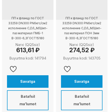
ПП к фланцу по ГОСТ
ПП к фланцу по ГОСТ
33259 DN300 PN6кгс/см2
33259 DN300 PN6кгс/см2
исполнение C,D/L,M/Шип-
исполнение C,D/L,M/Шип-
паз материал ПМБ-1
паз материал ПОН 3мм
В-300-6,3ГОСТ15180
В-300-6,3ГОСТ15180
Narxi (QQSsiz)
Narxi (QQSsiz)
613,61 ₽
274,52 ₽
Buyurtma kodi: 141794
Buyurtma kodi: 143705
Savatga
Savatga
Batafsil
Batafsil
ma'lumot
ma'lumot