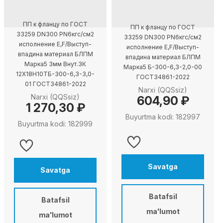
ПП к фланцу по ГОСТ
ПП к фланцу по ГОСТ
33259 DN300 PN6кгс/см2
33259 DN300 PN6кгс/см2
исполнение E,F/Выступ-
исполнение E,F/Выступ-
впадина материал БЛПМ
впадина материал БЛПМ
Марка5 3мм Внут.ЗК
Марка5 Б-300-6,3-2,0-00
12X18H10TБ-300-6,3-3,0-
ГОСТ34861-2022
01 ГОСТ34861-2022
Narxi (QQSsiz)
Narxi (QQSsiz)
604,90 ₽
1 270,30 ₽
Buyurtma kodi: 182997
Buyurtma kodi: 182999
Savatga
Savatga
Batafsil
Batafsil
ma'lumot
ma'lumot