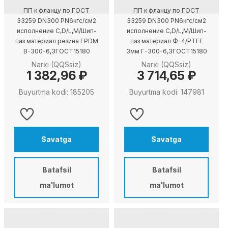
ПП к фланцу по ГОСТ
ПП к фланцу по ГОСТ
33259 DN300 PN6кгс/см2
33259 DN300 PN6кгс/см2
исполнение C,D/L,M/Шип-
исполнение C,D/L,M/Шип-
паз материал резина EPDM
паз материал Ф-4/PTFE
В-300-6,3ГОСТ15180
3мм Г-300-6,3ГОСТ15180
Narxi (QQSsiz)
Narxi (QQSsiz)
1 382,96 ₽
3 714,65 ₽
Buyurtma kodi: 185205
Buyurtma kodi: 147981
Savatga
Savatga
Batafsil
Batafsil
ma'lumot
ma'lumot