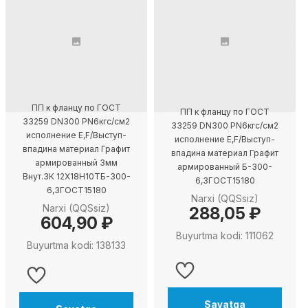
ПП к фланцу по ГОСТ
ПП к фланцу по ГОСТ
33259 DN300 PN6кгс/см2
33259 DN300 PN6кгс/см2
исполнение E,F/Выступ-
исполнение E,F/Выступ-
впадина материал Графит
впадина материал Графит
армированный 3мм
армированный Б-300-
Внут.ЗК 12X18H10TБ-300-
6,3ГОСТ15180
6,3ГОСТ15180
Narxi (QQSsiz)
Narxi (QQSsiz)
288,05 ₽
604,90 ₽
Buyurtma kodi: 111062
Buyurtma kodi: 138133
Savatga