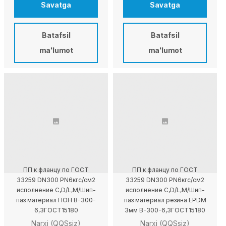
Savatga
Savatga
Batafsil
Batafsil
ma'lumot
ma'lumot
ПП к фланцу по ГОСТ
ПП к фланцу по ГОСТ
33259 DN300 PN6кгс/см2
33259 DN300 PN6кгс/см2
исполнение C,D/L,M/Шип-
исполнение C,D/L,M/Шип-
паз материал ПОН В-300-
паз материал резина EPDM
6,3ГОСТ15180
3мм В-300-6,3ГОСТ15180
Narxi (QQSsiz)
Narxi (QQSsiz)